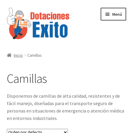
Ir
Ir
Menú
a
al
la
contenido
navegación
Inicio
Inicio
Camillas
Tienda
Camillas
Contactenos
Disponemos de camillas de alta calidad, resistentes y de
fácil manejo, diseñadas para el transporte seguro de
personas en situaciones de emergencia o atención médica
en entornos industriales.