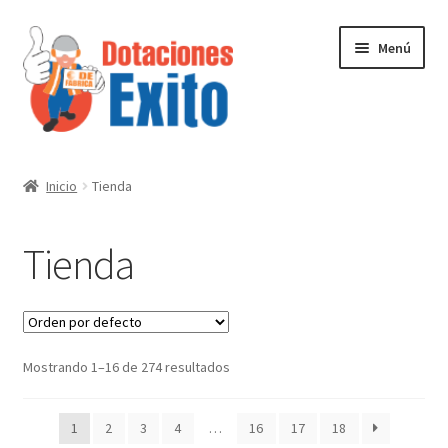
Ir
Ir
Menú
a
al
la
contenido
navegación
Inicio
Inicio
Tienda
Tienda
Tienda
Contactenos
Mostrando 1–16 de 274 resultados
1
2
3
4
…
16
17
18