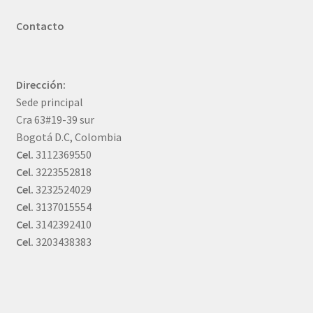
Contacto
Dirección:
Sede principal
Cra 63#19-39 sur
Bogotá D.C, Colombia
Cel.
3112369550
Cel.
3223552818
Cel.
3232524029
Cel.
3137015554
Cel.
3142392410
Cel.
3203438383