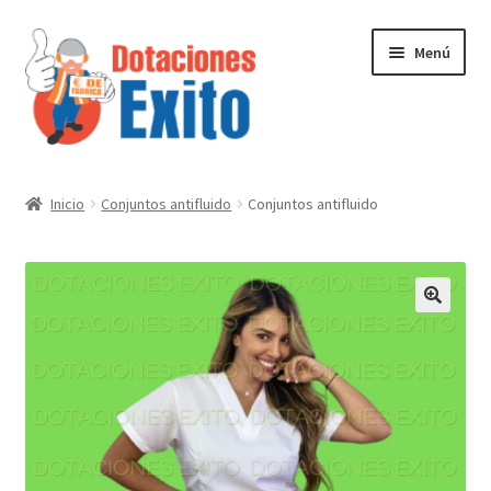
Ir
Ir
Menú
a
al
la
contenido
navegación
Inicio
Inicio
Conjuntos antifluido
Conjuntos antifluido
Tienda
Contactenos