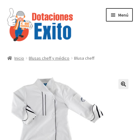
Ir
Ir
Menú
a
al
la
contenido
navegación
Inicio
Inicio
Blusas cheff y médico
Blusa cheff
Tienda
Contactenos