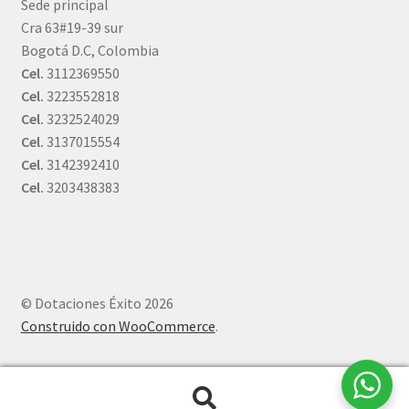
Sede principal
Cra 63#19-39 sur
Bogotá D.C, Colombia
Cel.
3112369550
Cel.
3223552818
Cel.
3232524029
Cel.
3137015554
Cel.
3142392410
Cel.
3203438383
© Dotaciones Éxito 2026
Construido con WooCommerce
.