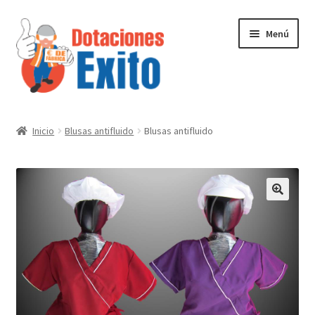
Ir
Ir
Menú
a
al
la
contenido
navegación
Inicio
Inicio
Blusas antifluido
Blusas antifluido
Tienda
Contactenos