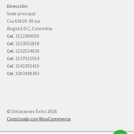
Dirección:
Sede principal
Cra 63#19-39 sur
Bogotá D.C, Colombia
Cel.
3112369550
Cel.
3223552818
Cel.
3232524029
Cel.
3137015554
Cel.
3142392410
Cel.
3203438383
© Dotaciones Éxito 2026
Construido con WooCommerce
.