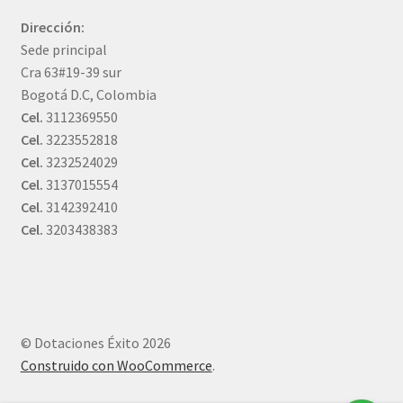
Dirección:
Sede principal
Cra 63#19-39 sur
Bogotá D.C, Colombia
Cel.
3112369550
Cel.
3223552818
Cel.
3232524029
Cel.
3137015554
Cel.
3142392410
Cel.
3203438383
© Dotaciones Éxito 2026
Construido con WooCommerce
.