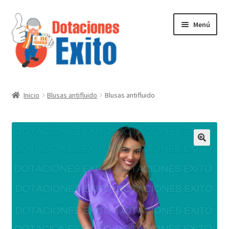
Ir
Ir
Menú
a
al
la
contenido
navegación
Inicio
Inicio
Blusas antifluido
Blusas antifluido
Tienda
Contactenos