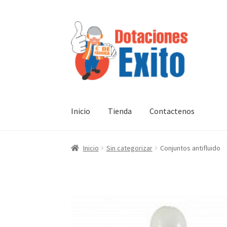
Ir
Ir
a
al
la
contenido
navegación
Inicio
Tienda
Contactenos
Inicio
Sin categorizar
Conjuntos antifluido