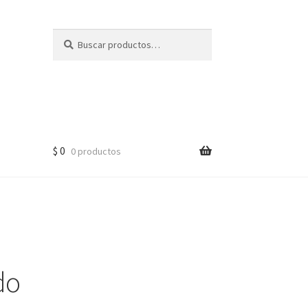
Buscar
Buscar
por:
$
0
0 productos
do