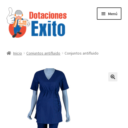
Ir
Ir
Menú
a
al
la
contenido
navegación
Inicio
Inicio
Conjuntos antifluido
Conjuntos antifluido
Tienda
Contactenos