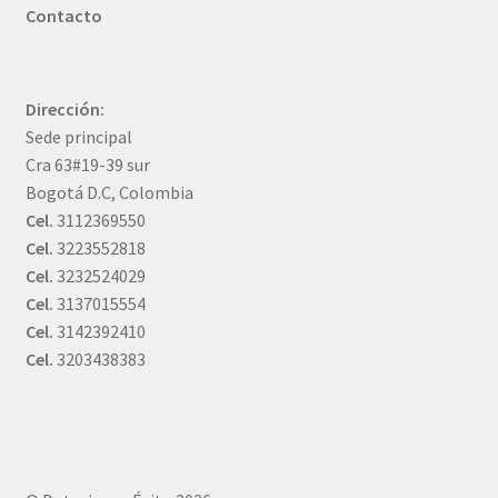
Contacto
Dirección:
Sede principal
Cra 63#19-39 sur
Bogotá D.C, Colombia
Cel.
3112369550
Cel.
3223552818
Cel.
3232524029
Cel.
3137015554
Cel.
3142392410
Cel.
3203438383