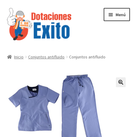
Ir
Ir
Menú
a
al
la
contenido
navegación
Inicio
Inicio
Conjuntos antifluido
Conjuntos antifluido
Tienda
Contactenos