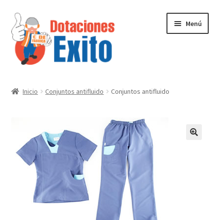
Ir
Ir
Menú
a
al
la
contenido
navegación
Inicio
Inicio
Conjuntos antifluido
Conjuntos antifluido
Tienda
Contactenos