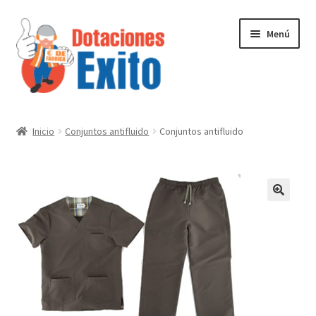
Ir
Ir
Menú
a
al
la
contenido
navegación
Inicio
Inicio
Conjuntos antifluido
Conjuntos antifluido
Tienda
Contactenos