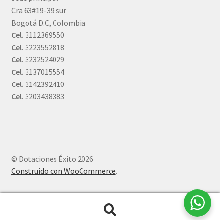
Cra 63#19-39 sur
Bogotá D.C, Colombia
Cel.
3112369550
Cel.
3223552818
Cel.
3232524029
Cel.
3137015554
Cel.
3142392410
Cel.
3203438383
© Dotaciones Éxito 2026
Construido con WooCommerce
.
Buscar
Buscar