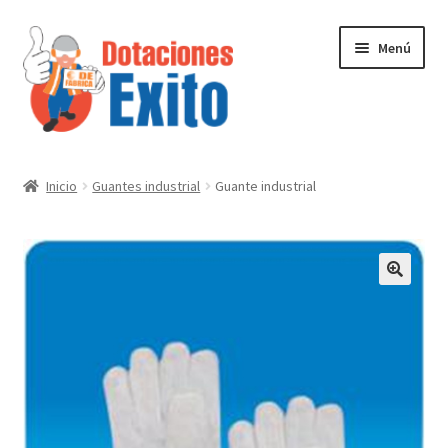
Ir
Ir
Menú
a
al
la
contenido
navegación
Inicio
Inicio
Guantes industrial
Guante industrial
Tienda
Contactenos