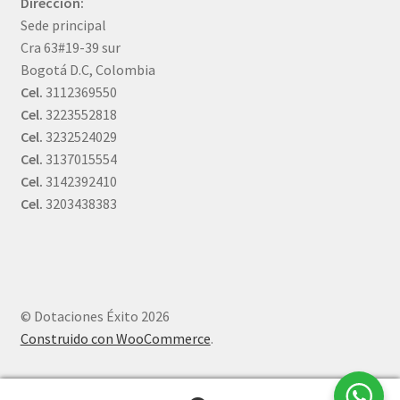
Dirección:
Sede principal
Cra 63#19-39 sur
Bogotá D.C, Colombia
Cel.
3112369550
Cel.
3223552818
Cel.
3232524029
Cel.
3137015554
Cel.
3142392410
Cel.
3203438383
© Dotaciones Éxito 2026
Construido con WooCommerce
.