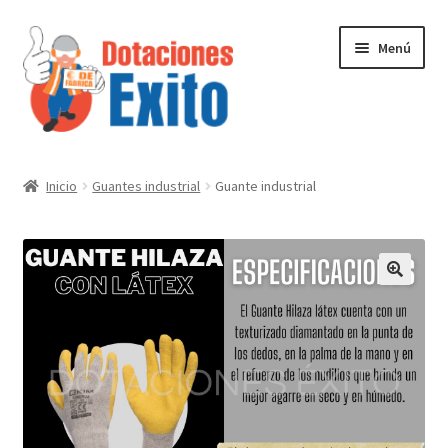
Ir
Ir
Menú
a
al
la
contenido
navegación
Inicio
Inicio
Guantes industrial
Guante industrial
Tienda
Contactenos