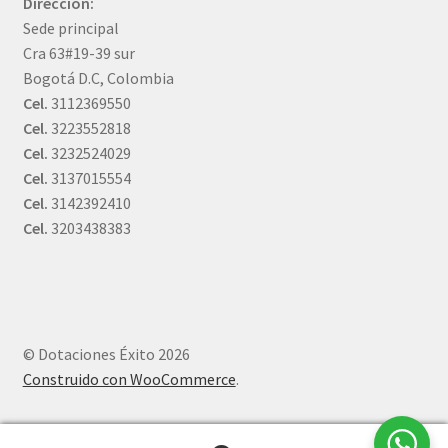
Dirección:
Sede principal
Cra 63#19-39 sur
Bogotá D.C, Colombia
Cel.
3112369550
Cel.
3223552818
Cel.
3232524029
Cel.
3137015554
Cel.
3142392410
Cel.
3203438383
© Dotaciones Éxito 2026
Construido con WooCommerce
.