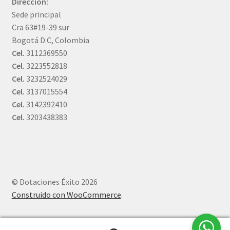
Dirección:
Sede principal
Cra 63#19-39 sur
Bogotá D.C, Colombia
Cel.
3112369550
Cel.
3223552818
Cel.
3232524029
Cel.
3137015554
Cel.
3142392410
Cel.
3203438383
© Dotaciones Éxito 2026
Construido con WooCommerce
.