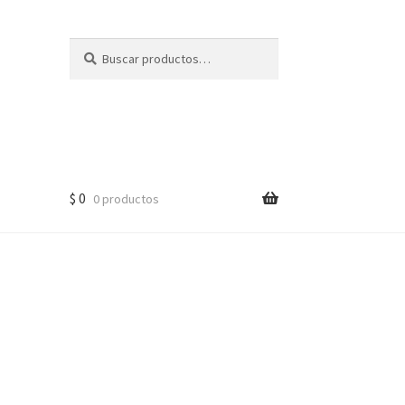
Buscar
Buscar
por:
$
0
0 productos