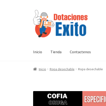
Ir
Ir
a
al
la
contenido
navegación
Inicio
Tienda
Contactenos
Inicio
Ropa desechable
Ropa desechable