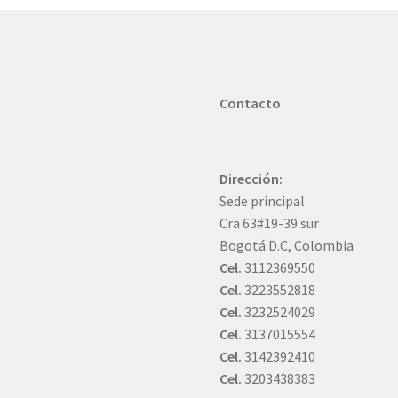
Contacto
Dirección:
Sede principal
Cra 63#19-39 sur
Bogotá D.C, Colombia
Cel.
3112369550
Cel.
3223552818
Cel.
3232524029
Cel.
3137015554
Cel.
3142392410
Cel.
3203438383