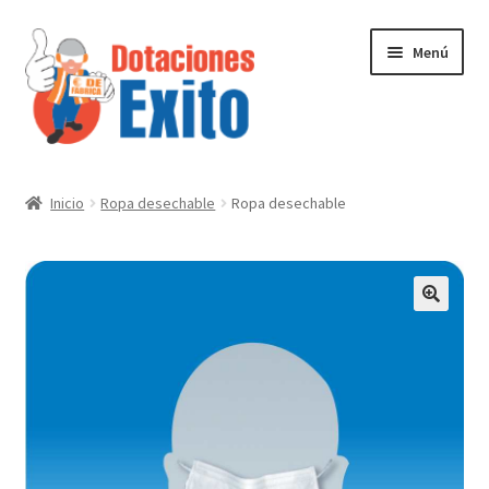
Ir
Ir
Menú
a
al
la
contenido
navegación
Inicio
Inicio
Ropa desechable
Ropa desechable
Tienda
Contactenos