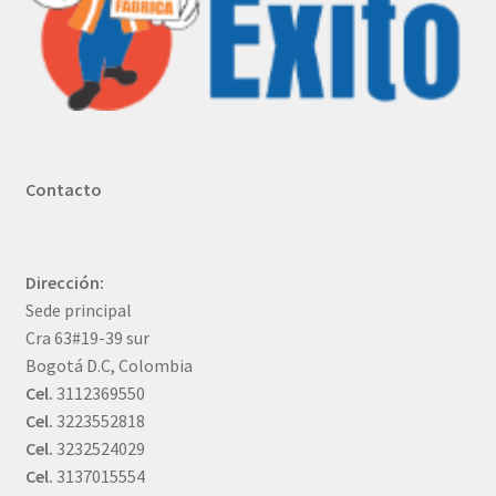
Contacto
Dirección:
Sede principal
Cra 63#19-39 sur
Bogotá D.C, Colombia
Cel.
3112369550
Cel.
3223552818
Cel.
3232524029
Cel.
3137015554