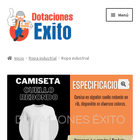
Ir
Ir
Menú
a
al
la
contenido
navegación
Inicio
Inicio
Ropa industrial
Ropa industrial
Tienda
Contactenos