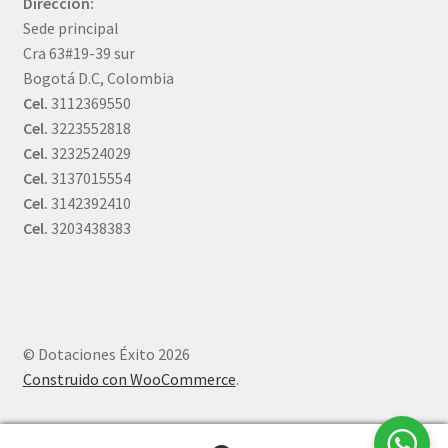
Dirección:
Sede principal
Cra 63#19-39 sur
Bogotá D.C, Colombia
Cel.
3112369550
Cel.
3223552818
Cel.
3232524029
Cel.
3137015554
Cel.
3142392410
Cel.
3203438383
© Dotaciones Éxito 2026
Construido con WooCommerce
.