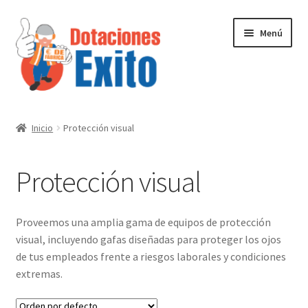
Ir
Ir
Menú
a
al
la
contenido
navegación
Inicio
Inicio
Protección visual
Tienda
Protección visual
Contactenos
Proveemos una amplia gama de equipos de protección
visual, incluyendo gafas diseñadas para proteger los ojos
de tus empleados frente a riesgos laborales y condiciones
extremas.