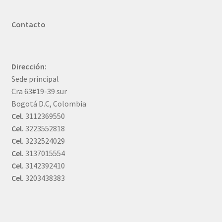
Contacto
Dirección:
Sede principal
Cra 63#19-39 sur
Bogotá D.C, Colombia
Cel.
3112369550
Cel.
3223552818
Cel.
3232524029
Cel.
3137015554
Cel.
3142392410
Cel.
3203438383