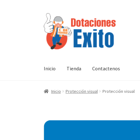
Ir
Ir
a
al
la
contenido
navegación
Inicio
Tienda
Contactenos
Inicio
Protección visual
Protección visual