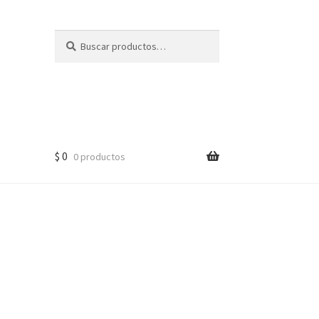
Buscar
Buscar
por:
$
0
0 productos