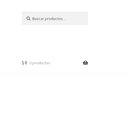
Buscar
Buscar
por:
$
0
0 productos