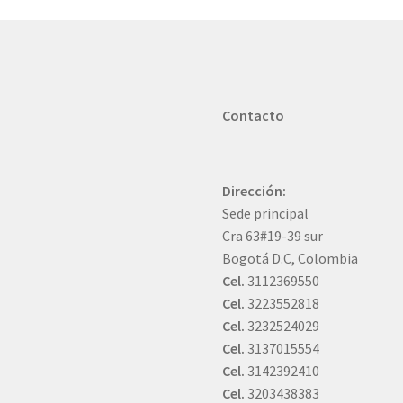
Contacto
Dirección:
Sede principal
Cra 63#19-39 sur
Bogotá D.C, Colombia
Cel.
3112369550
Cel.
3223552818
Cel.
3232524029
Cel.
3137015554
Cel.
3142392410
Cel.
3203438383