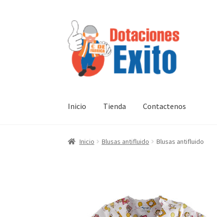
Ir
Ir
a
al
la
contenido
navegación
Inicio
Tienda
Contactenos
Inicio
Blusas antifluido
Blusas antifluido