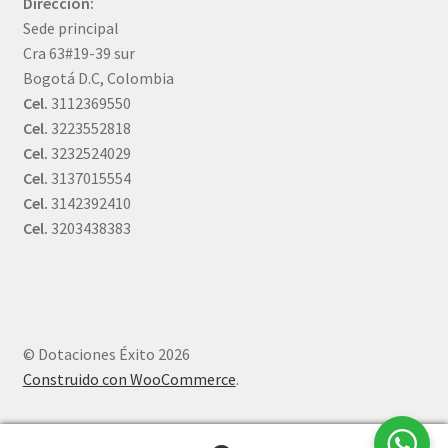
Dirección:
Sede principal
Cra 63#19-39 sur
Bogotá D.C, Colombia
Cel.
3112369550
Cel.
3223552818
Cel.
3232524029
Cel.
3137015554
Cel.
3142392410
Cel.
3203438383
© Dotaciones Éxito 2026
Construido con WooCommerce
.